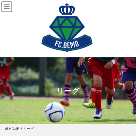
コ
ナ
ン
ビ
テ
ゲ
ン
ー
ツ
シ
に
ョ
移
ン
動
に
移
動
リーグ
HOME
リーグ